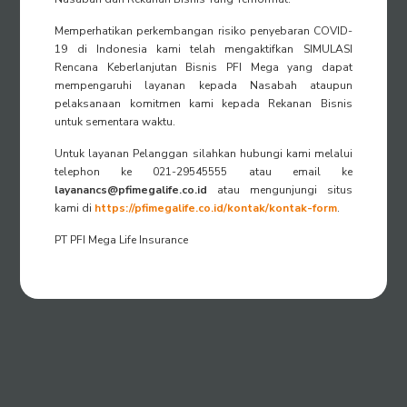
Memperhatikan perkembangan risiko penyebaran COVID-
19 di Indonesia kami telah mengaktifkan
SIMULASI
Rencana Keberlanjutan Bisnis PFI Mega yang dapat
mempengaruhi layanan kepada Nasabah ataupun
pelaksanaan komitmen kami kepada Rekanan Bisnis
untuk sementara waktu.
Untuk layanan Pelanggan silahkan hubungi kami melalui
telephon ke 021-29545555 atau email ke
layanancs@pfimegalife.co.id
atau mengunjungi situs
kami di
https://pfimegalife.co.id/kontak/kontak-form
.
PT PFI Mega Life Insurance